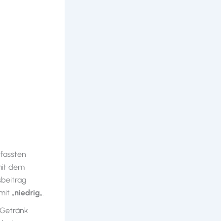
rfassten
mit dem
beitrag
mit „
niedrig
„.
 Getränk