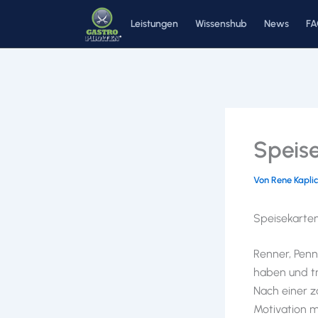
Zum
Leistungen
Wissenshub
News
F
Inhalt
springen
Speis
Von
Rene Kapli
Speisekarten
Renner, Penne
haben und t
Nach einer z
Motivation m