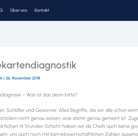
AQ
Über uns
Kontakt
ekartendiagnostik
ck
/
26. November 2018
diagnose – Was ist das denn bitte?
r, Schläfer und Gewinner. Alles Begriffe, die wir alle schon ein
rotzdem nicht genau wissen, was damit genau gemeint ist. Zug
ärtlichen 14 Stunden Schicht haben wir als Chefs auch keine gr
ehr, uns auch noch mit betriebswirtschaftlichen Zahlen ausein