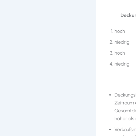
Deckungs
hoc
nie
hoc
nied
Deckungsb
Zeitraum 
Gesamtdec
höher als 
Verkaufsm