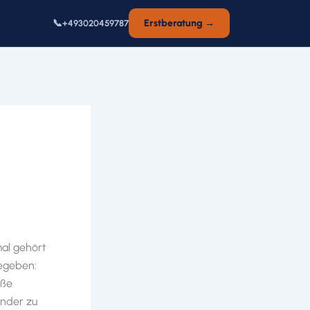
📞
Erstberatung →
+493020459787
mal gehört
egeben:
oße
ander zu