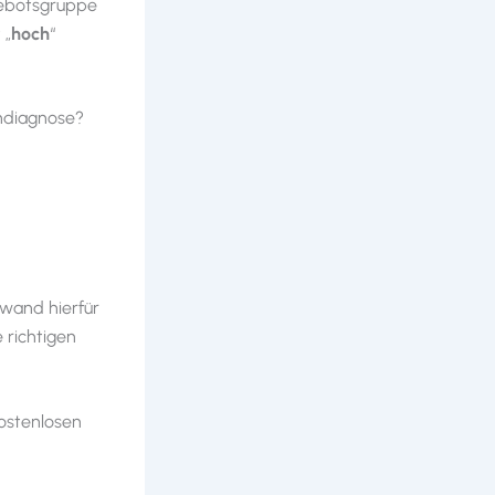
gebotsgruppe
 „
hoch
“
endiagnose?
fwand hierfür
 richtigen
ostenlosen