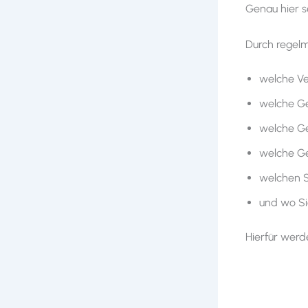
Genau hier s
Durch regelm
welche Ve
welche Ger
welche Ge
welche Ge
welchen S
und wo Si
Hierfür werd
Kateg