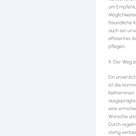
um Empfehlun
Möglichkeite
freundliche 
auch ein unv
effizientes 
pflegen.
4. Der Weg z
Ein unverzic
ist die kont
Kellnerinnen
ausgeprägte 
eine entschei
Wünsche und
Durch regelm
stetig verbe