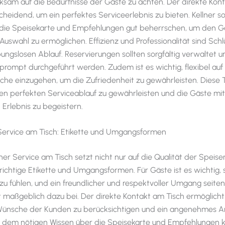
ksam auf die Bedürfnisse der Gäste zu achten. Der direkte Kon
cheidend, um ein perfektes Serviceerlebnis zu bieten. Kellner so
 die Speisekarte und Empfehlungen gut beherrschen, um den G
swahl zu ermöglichen. Effizienz und Professionalität sind Schl
ibungslosen Ablauf. Reservierungen sollten sorgfältig verwaltet 
 prompt durchgeführt werden. Zudem ist es wichtig, flexibel auf 
e einzugehen, um die Zufriedenheit zu gewährleisten. Diese 
nen perfekten Serviceablauf zu gewährleisten und die Gäste mi
 Erlebnis zu begeistern.
 Service am Tisch: Etikette und Umgangsformen
cher Service am Tisch setzt nicht nur auf die Qualität der Speis
 richtige Etikette und Umgangsformen. Für Gäste ist es wichtig, 
u fühlen, und ein freundlicher und respektvoller Umgang seite
gt maßgeblich dazu bei. Der direkte Kontakt am Tisch ermöglicht
e Wünsche der Kunden zu berücksichtigen und ein angenehmes 
it dem nötigen Wissen über die Speisekarte und Empfehlungen 