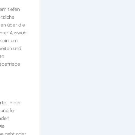
nem tiefen
rzliche
ten über die
ihrer Auswahl
 sein, um
beiten und
en
ebetriebe
te. In der
ung für
unden
Die
he geht oder