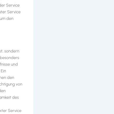
der Service
uter Service
, um den
st, sondern
h besonders
fnisse und
 Ein
nnen den
chtigung von
alen
amkeit des
kter Service