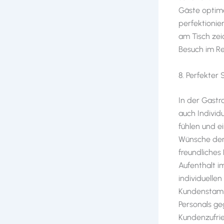
Gäste optima
perfektionie
am Tisch zei
Besuch im R
8. Perfekter 
In der Gastr
auch Individ
fühlen und e
Wünsche der 
freundliches
Aufenthalt i
individuelle
Kundenstamm
Personals g
Kundenzufrie