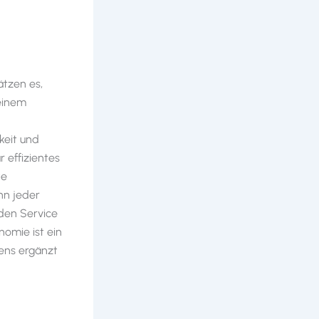
ätzen es,
 einem
keit und
r effizientes
te
nn jeder
den Service
nomie ist ein
sens ergänzt