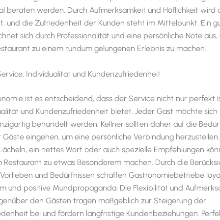
l beraten werden. Durch Aufmerksamkeit und Höflichkeit wird 
rt, und die Zufriedenheit der Kunden steht im Mittelpunkt. Ein g
chnet sich durch Professionalität und eine persönliche Note aus
estaurant zu einem rundum gelungenen Erlebnis zu machen.
Service: Individualität und Kundenzufriedenheit
onomie ist es entscheidend, dass der Service nicht nur perfekt i
ualität und Kundenzufriedenheit bietet. Jeder Gast möchte sic
inzigartig behandelt werden. Kellner sollten daher auf die Bedür
Gäste eingehen, um eine persönliche Verbindung herzustellen.
 Lächeln, ein nettes Wort oder auch spezielle Empfehlungen kö
m Restaurant zu etwas Besonderem machen. Durch die Berücksi
n Vorlieben und Bedürfnissen schaffen Gastronomiebetriebe loy
 und positive Mundpropaganda. Die Flexibilität und Aufmerks
egenüber den Gästen tragen maßgeblich zur Steigerung der
denheit bei und fördern langfristige Kundenbeziehungen. Perfe