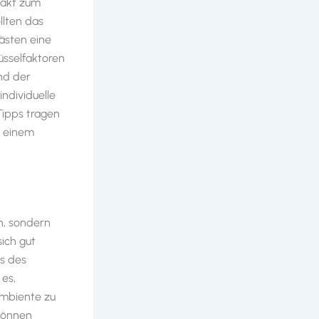
takt zum
llten das
ästen eine
üsselfaktoren
und der
individuelle
Tipps tragen
t einem
en, sondern
sich gut
ns des
 es,
Ambiente zu
können