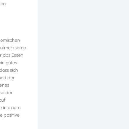
len
onomischen
h aufmerksame
r das Essen
ein gutes
dass sich
und der
genes
sse der
auf
ie in einem
e positive