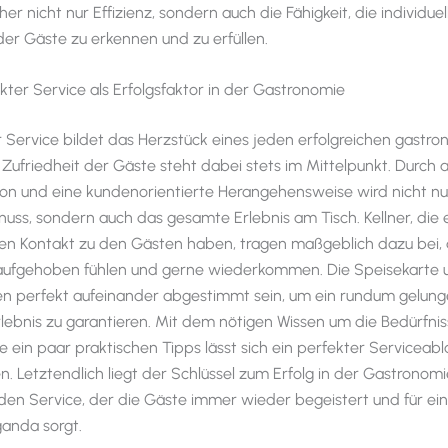
r nicht nur Effizienz, sondern auch die Fähigkeit, die individuel
der Gäste zu erkennen und zu erfüllen.
fekter Service als Erfolgsfaktor in der Gastronomie
r Service bildet das Herzstück eines jeden erfolgreichen gastr
e Zufriedheit der Gäste steht dabei stets im Mittelpunkt. Durc
n und eine kundenorientierte Herangehensweise wird nicht nu
uss, sondern auch das gesamte Erlebnis am Tisch. Kellner, die 
en Kontakt zu den Gästen haben, tragen maßgeblich dazu bei, 
aufgehoben fühlen und gerne wiederkommen. Die Speisekarte 
ten perfekt aufeinander abgestimmt sein, um ein rundum gelun
lebnis zu garantieren. Mit dem nötigen Wissen um die Bedürfni
 ein paar praktischen Tipps lässt sich ein perfekter Serviceabl
n. Letztendlich liegt der Schlüssel zum Erfolg in der Gastronom
en Service, der die Gäste immer wieder begeistert und für ein
nda sorgt.