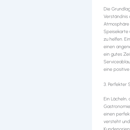
Die Grundlag
Verständnis 
Atmosphäre zu
Speisekarte 
zu helfen. E
einen angene
ein gutes Ze
Serviceablau
eine positiv
3. Perfekter
Ein Lächeln,
Gastronomie
einen perfek
versteht und
Kundenorient