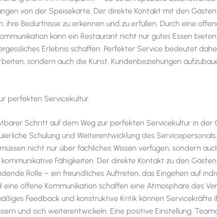
gen von der Speisekarte. Der direkte Kontakt mit den Gästen
n, ihre Bedürfnisse zu erkennen und zu erfüllen. Durch eine offe
Kommunikation kann ein Restaurant nicht nur gutes Essen bieten
ergessliches Erlebnis schaffen. Perfekter Service bedeutet dahe
Arbeiten, sondern auch die Kunst, Kundenbeziehungen aufzubau
ur perfekten Servicekultur
htbarer Schritt auf dem Weg zur perfekten Servicekultur in der
inuierliche Schulung und Weiterentwicklung des Servicepersonals.
 müssen nicht nur über fachliches Wissen verfügen, sondern auc
kommunikative Fähigkeiten. Der direkte Kontakt zu den Gästen s
dende Rolle – ein freundliches Auftreten, das Eingehen auf indiv
 eine offene Kommunikation schaffen eine Atmosphäre des Ver
äßiges Feedback und konstruktive Kritik können Servicekräfte i
ssern und sich weiterentwickeln. Eine positive Einstellung, Team