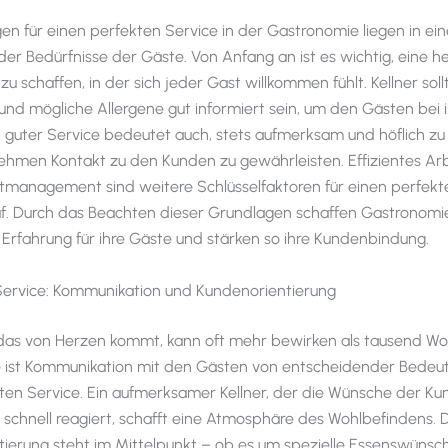
en für einen perfekten Service in der Gastronomie liegen in ei
der Bedürfnisse der Gäste. Von Anfang an ist es wichtig, eine he
 schaffen, in der sich jeder Gast willkommen fühlt. Kellner soll
und mögliche Allergene gut informiert sein, um den Gästen bei 
in guter Service bedeutet auch, stets aufmerksam und höflich zu
hmen Kontakt zu den Kunden zu gewährleisten. Effizientes Ar
itmanagement sind weitere Schlüsselfaktoren für einen perfekt
f. Durch das Beachten dieser Grundlagen schaffen Gastronomi
e Erfahrung für ihre Gäste und stärken so ihre Kundenbindung.
 Service: Kommunikation und Kundenorientierung
 das von Herzen kommt, kann oft mehr bewirken als tausend Wor
 ist Kommunikation mit den Gästen von entscheidender Bedeut
ten Service. Ein aufmerksamer Kellner, der die Wünsche der K
 schnell reagiert, schafft eine Atmosphäre des Wohlbefindens. 
ierung steht im Mittelpunkt – ob es um spezielle Essenswünsc