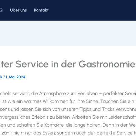
AQ
Über uns
Kontakt
ter Service in der Gastronomie
ck
/
1. Mai 2024
cheln serviert, die Atmosphäre zum Verlieben – perfekter Servi
ist wie ein warmes Willkommen für Ihre Sinne. Tauchen Sie ein i
sens und lassen Sie sich von unseren Tipps und Tricks verwöhn
nvergessliches Erlebnis zu bieten. Arbeiten Sie mit Leidenschaft
den und schaffen Sie Kontakte, die lange halten. Denn in der We
zählt nicht nur das Essen, sondern auch der perfekte Service f