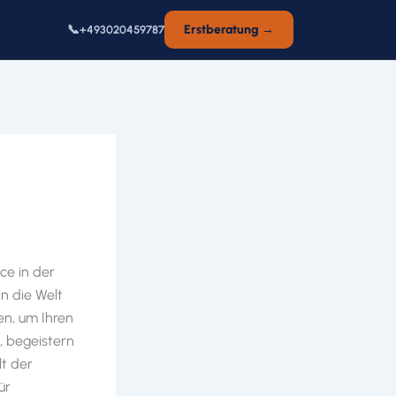
📞
Erstberatung →
+493020459787
ce in der
n die Welt
en, um Ihren
, begeistern
lt der
ür