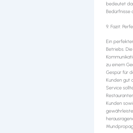
bedeutet dahe
Bedürfnisse 
9. Fazit: Per
Ein perfekte
Betriebs. Di
Kommunikatio
zu einem Gen
Gespür für d
Kunden gut 
Service soll
Restauranter
Kunden sowie
gewährleiste
herausragend
Mundpropaga