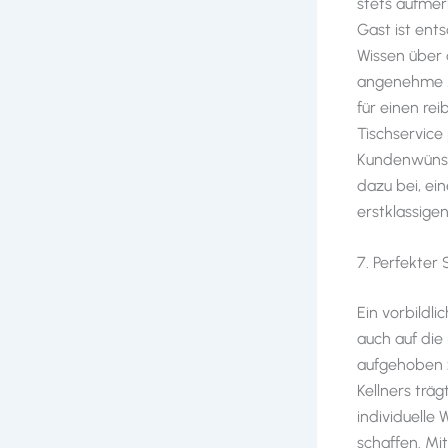
stets aufmer
Gast ist ents
Wissen über
angenehme Au
für einen re
Tischservice
Kundenwünsch
dazu bei, ei
erstklassigen
7. Perfekter
Ein vorbildli
auch auf die
aufgehoben z
Kellners trä
individuell
schaffen. M