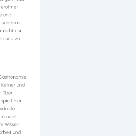
 eröffnet
ne und
, sondern
r nicht nur
en und zu
 Gastronomie
 Kellner und
h über
pielt hier
iduelle
trauens.
hr Wissen
arbeit und