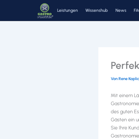
Zum
Leistungen
Wissenshub
News
F
Inhalt
springen
Perfek
Von
Rene Kapli
Mit einem Lä
Gastronomie 
des guten Es
Gästen ein u
Sie Ihre Kun
Gastronomie 