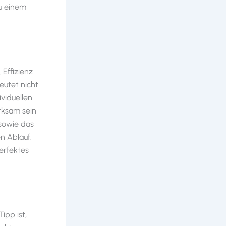
zu einem
 Effizienz
deutet nicht
ividuellen
rksam sein
 sowie das
n Ablauf.
erfektes
ipp ist,