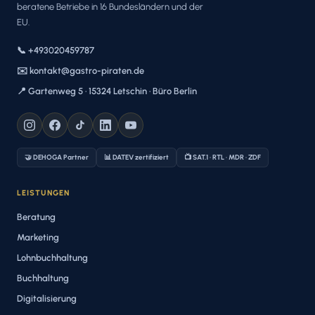
beratene Betriebe in 16 Bundesländern und der
EU.
📞 +493020459787
✉️ kontakt@gastro-piraten.de
📍 Gartenweg 5 · 15324 Letschin · Büro Berlin
🤝 DEHOGA Partner
📊 DATEV zertifiziert
📺 SAT.1 · RTL · MDR · ZDF
LEISTUNGEN
Beratung
Marketing
Lohnbuchhaltung
Buchhaltung
Digitalisierung