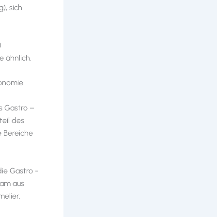
), sich
0
e ähnlich.
ronomie
s Gastro –
eil des
e Bereiche
ie Gastro -
Team aus
elier.