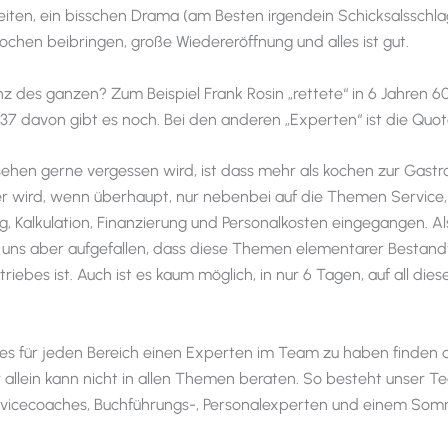
reiten, ein bisschen Drama (am Besten irgendein Schicksalsschlag
ochen beibringen, große Wiedereröffnung und alles ist gut.
anz des ganzen? Zum Beispiel Frank Rosin „rettete“ in 6 Jahren 6
 37 davon gibt es noch. Bei den anderen „Experten“ ist die Quot
ehen gerne vergessen wird, ist dass mehr als kochen zur Gast
er wird, wenn überhaupt, nur nebenbei auf die Themen Service,
, Kalkulation, Finanzierung und Personalkosten eingegangen. Al
es uns aber aufgefallen, dass diese Themen elementarer Bestandt
iebes ist. Auch ist es kaum möglich, in nur 6 Tagen, auf all dies
t es für jeden Bereich einen Experten im Team zu haben finden d
er allein kann nicht in allen Themen beraten. So besteht unser 
vicecoaches, Buchführungs-, Personalexperten und einem Somm