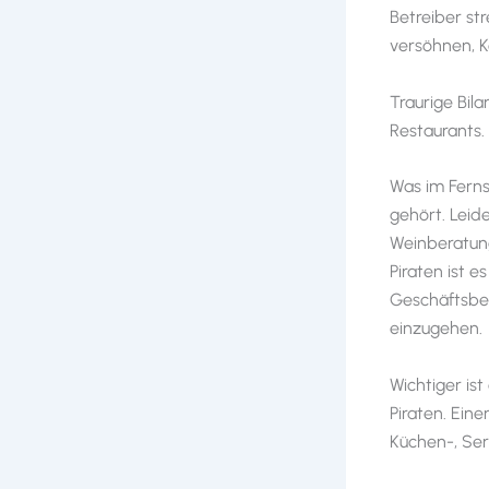
Betreiber st
versöhnen, K
Traurige Bil
Restaurants.
Was im Ferns
gehört. Leid
Weinberatung
Piraten ist 
Geschäftsbetr
einzugehen.
Wichtiger is
Piraten. Ein
Küchen-, Ser