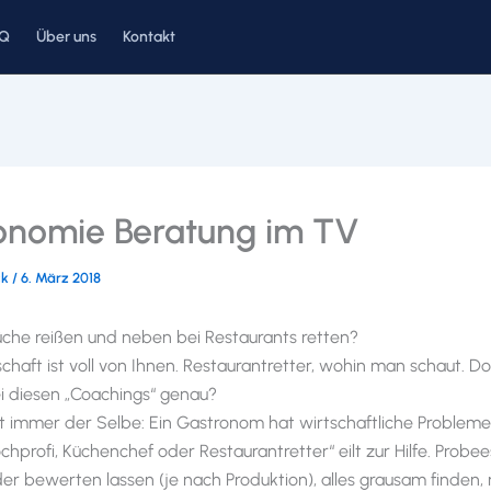
AQ
Über uns
Kontakt
onomie Beratung im TV
ck
/
6. März 2018
che reißen und neben bei Restaurants retten?
chaft ist voll von Ihnen. Restaurantretter, wohin man schaut. D
i diesen „Coachings“ genau?
st immer der Selbe: Ein Gastronom hat wirtschaftliche Problem
chprofi, Küchenchef oder Restaurantretter“ eilt zur Hilfe. Probee
r bewerten lassen (je nach Produktion), alles grausam finden,