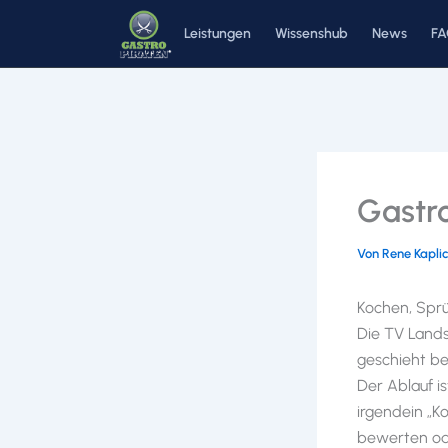
Zum
Leistungen
Wissenshub
News
F
Inhalt
springen
Gastr
Von
Rene Kapli
Kochen, Sprü
Die TV Lands
geschieht be
Der Ablauf i
irgendein „Ko
bewerten ode