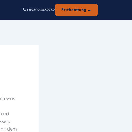
📞
Erstberatung →
+493020459787
och was
e und
ssen,
 mit dem