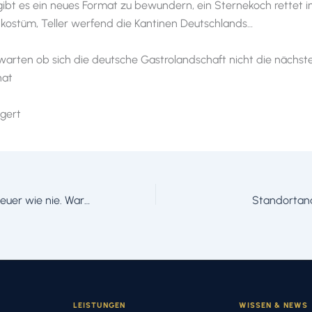
bt es ein neues Format zu bewundern, ein Sternekoch rettet 
ostüm, Teller werfend die Kantinen Deutschlands…
 warten ob sich die deutsche Gastrolandschaft nicht die nächste
hat
ngert
Nordseekrabben teuer wie nie. Warum?
Standortan
LEISTUNGEN
WISSEN & NEWS