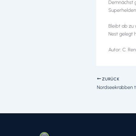
Demnächst gi
Superheldenk
Bleibt ab zu
Nest gelegt 
Autor: C. Re
ZURÜCK