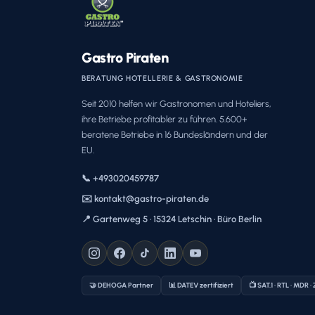
Gastro Piraten
BERATUNG HOTELLERIE & GASTRONOMIE
Seit 2010 helfen wir Gastronomen und Hoteliers,
ihre Betriebe profitabler zu führen. 5.600+
beratene Betriebe in 16 Bundesländern und der
EU.
📞 +493020459787
✉️ kontakt@gastro-piraten.de
📍 Gartenweg 5 · 15324 Letschin · Büro Berlin
🤝 DEHOGA Partner
📊 DATEV zertifiziert
📺 SAT.1 · RTL · MDR ·