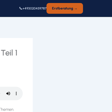
📞
Erstberatung →
+493020459787
eil 1
 Themen.