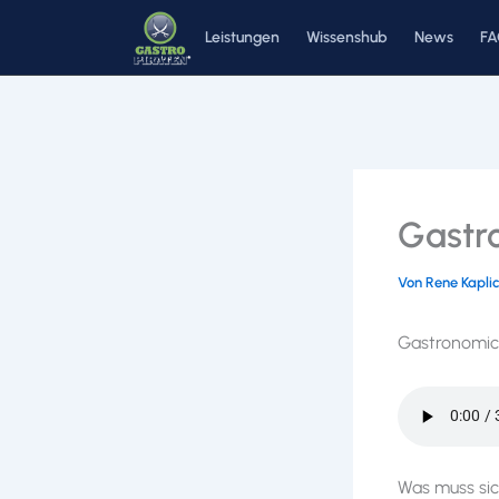
Zum
Leistungen
Wissenshub
News
F
Inhalt
springen
Gastr
Von
Rene Kapli
Gastronomicu
Was muss sic