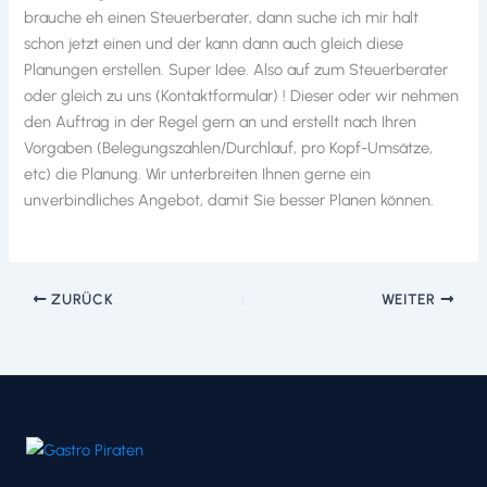
brauche eh einen Steuerberater, dann suche ich mir halt
schon jetzt einen und der kann dann auch gleich diese
Planungen erstellen. Super Idee. Also auf zum Steuerberater
oder gleich zu uns (Kontaktformular) ! Dieser oder wir nehmen
den Auftrag in der Regel gern an und erstellt nach Ihren
Vorgaben (Belegungszahlen/Durchlauf, pro Kopf-Umsätze,
etc) die Planung. Wir unterbreiten Ihnen gerne ein
unverbindliches Angebot, damit Sie besser Planen können.
ZURÜCK
WEITER