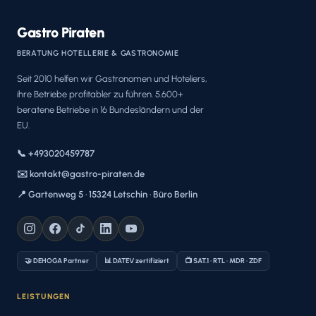
Gastro Piraten
BERATUNG HOTELLERIE & GASTRONOMIE
Seit 2010 helfen wir Gastronomen und Hoteliers,
ihre Betriebe profitabler zu führen. 5.600+
beratene Betriebe in 16 Bundesländern und der
EU.
📞 +493020459787
✉️ kontakt@gastro-piraten.de
📍 Gartenweg 5 · 15324 Letschin · Büro Berlin
🤝 DEHOGA Partner
📊 DATEV zertifiziert
📺 SAT.1 · RTL · MDR · ZDF
LEISTUNGEN