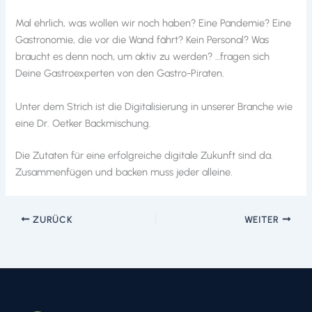
Mal ehrlich, was wollen wir noch haben? Eine Pandemie? Eine
Gastronomie, die vor die Wand fährt? Kein Personal? Was
braucht es denn noch, um aktiv zu werden? …fragen sich
Deine Gastroexperten von den Gastro-Piraten.
Unter dem Strich ist die Digitalisierung in unserer Branche wie
eine Dr. Oetker Backmischung.
Die Zutaten für eine erfolgreiche digitale Zukunft sind da.
Zusammenfügen und backen muss jeder alleine.
ZURÜCK
WEITER