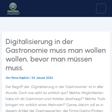
Zum
Inhalt
springen
Digitalisierung in der
Gastronomie muss man wollen
wollen, bevor man müssen
muss.
Von
Rene Kaplick
/
24. Januar 2022
Der Begriff der „Digitalisierung in der Gastronomie“ ist in aller
Munde. Doch wie sieht es wirklich aus? Welche Möglichkeiten
habe ich als Gastronom und Hotelier überhaupt? Welche Tools
bringen mir wirklich einen Mehrwert? Genau darum soll es in
diesem Artikel der Gastroexperten, der Firma Gastro-Piraten,