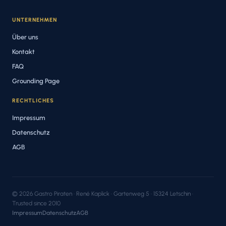
UNTERNEHMEN
Über uns
Kontakt
FAQ
Grounding Page
RECHTLICHES
Impressum
Datenschutz
AGB
© 2026 Gastro Piraten · René Kaplick · Gartenweg 5 · 15324 Letschin ·
Trusted since 2010
Impressum
Datenschutz
AGB