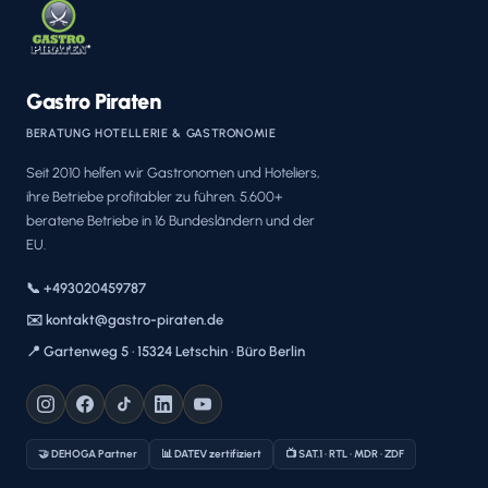
Gastro Piraten
BERATUNG HOTELLERIE & GASTRONOMIE
Seit 2010 helfen wir Gastronomen und Hoteliers,
ihre Betriebe profitabler zu führen. 5.600+
beratene Betriebe in 16 Bundesländern und der
EU.
📞 +493020459787
✉️ kontakt@gastro-piraten.de
📍 Gartenweg 5 · 15324 Letschin · Büro Berlin
🤝 DEHOGA Partner
📊 DATEV zertifiziert
📺 SAT.1 · RTL · MDR · ZDF