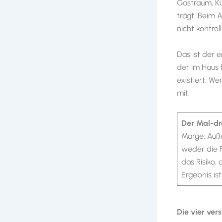
Gastraum, Kü
trägt. Beim 
nicht kontroll
Das ist der 
der im Haus f
existiert. We
mit.
Der Mal-dr
Marge. Auße
weder die F
das Risiko,
Ergebnis is
Die vier ve