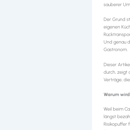
sauberer Ums
Der Grund st
eigenen Küch
Rücktranspor
Und genau da
Gastronom.
Dieser Artik
durch, zeigt
Verträge, di
Warum wird 
Weil beim Ca
längst bezah
Risikopuffer