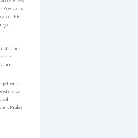
sen über 65
r Kühlkette
e Kür. Ein
enge,
listischer
nt als
 schön.
 getrennt,
aste plus
pelt,
enes Risiko.