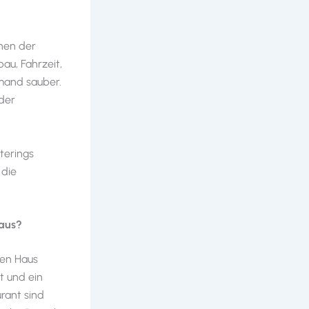
chen der
au, Fahrzeit,
emand sauber.
der
terings
 die
Haus?
nen Haus
t und ein
rant sind