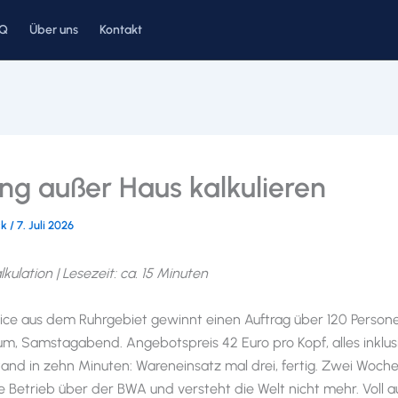
AQ
Über uns
Kontakt
ng außer Haus kalkulieren
ck
/
7. Juli 2026
lkulation | Lesezeit: ca. 15 Minuten
vice aus dem Ruhrgebiet gewinnt einen Auftrag über 120 Person
um, Samstagabend. Angebotspreis 42 Euro pro Kopf, alles inklusi
stand in zehn Minuten: Wareneinsatz mal drei, fertig. Zwei Woch
be Betrieb über der BWA und versteht die Welt nicht mehr. Voll a