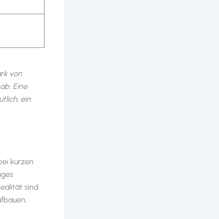
ark von
ab. Eine
lich, ein
bei kurzen
iges
alität sind
ufbauen,