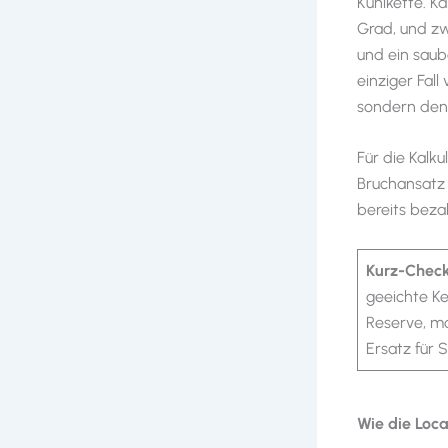
Kühlkette. K
Grad, und zw
und ein saub
einziger Fal
sondern den 
Für die Kalk
Bruchansatz 
bereits bezah
Kurz-Chec
geeichte K
Reserve, mo
Ersatz für S
Wie die Loca