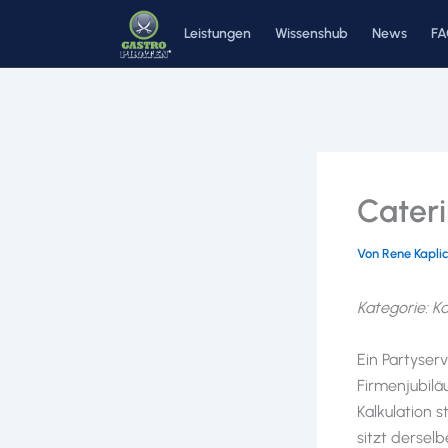
Zum
Leistungen
Wissenshub
News
F
Inhalt
springen
Cateri
Von
Rene Kapli
Kategorie: Ka
Ein Partyser
Firmenjubilä
Kalkulation 
sitzt dersel