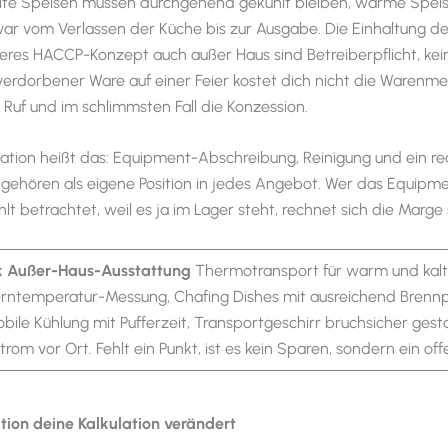
alte Speisen müssen durchgehend gekühlt bleiben, warme Spei
ar vom Verlassen der Küche bis zur Ausgabe. Die Einhaltung de
eres HACCP-Konzept auch außer Haus sind Betreiberpflicht, kein
l verdorbener Ware auf einer Feier kostet dich nicht die Warenm
Ruf und im schlimmsten Fall die Konzession.
ulation heißt das: Equipment-Abschreibung, Reinigung und ein rea
gehören als eigene Position in jedes Angebot. Wer das Equipme
lt betrachtet, weil es ja im Lager steht, rechnet sich die Marge
k Außer-Haus-Ausstattung
Thermotransport für warm und kalt
erntemperatur-Messung, Chafing Dishes mit ausreichend Brennp
bile Kühlung mit Pufferzeit, Transportgeschirr bruchsicher gesta
trom vor Ort. Fehlt ein Punkt, ist es kein Sparen, sondern ein off
tion deine Kalkulation verändert