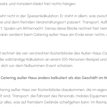
atz, und trotzdem bleibt fast nichts hängen.
eht nicht in der Speisenkalkulation. Er steht in allem, was zwis
e und dem fremden Veranstaltungsort passiert: Transport, Aufb
t, Spülen um Mitternacht. Genau diese Blöcke rechnet fast ni
ran verdient beim Catering außer Haus am Ende einer nichts, 
el rechnet die vier versteckten Kostenblöcke des Außer-Haus-Ca
 die vollständige Kalkulation an einem 100-Personen-Beispiel und
e dich vor dem Nullsummen-Event schützen.
Catering außer Haus anders kalkuliert als das Geschäft im 
tering außer Haus vier Kostenblöcke dazukommen, die im eige
lt sind: Transport, die Fahrzeit des Personals, mobiles Equipmen
 für alles, was auf fremdem Gelände schiefgehen kann. Im Restau