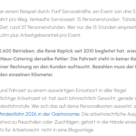
n einem Beispiel durch. Fünf Servicekräfte, ein Event von drei 
hrt pro Weg. Verkaufte Servicezeit: 15 Personenstunden. Tatsäc
eit: rund 37 Personenstunden. Wer nur die 15 Stunden einpreist
ohn plus Arbeitgeberanteil pro Event.
5.600 Betrieben, die René Kaplick seit 2010 begleitet hat, wie
aus-Catering derselbe Fehler: Die Fahrzeit steht in keiner Ka
keiner Rechnung an den Kunden auftaucht. Bezahlen muss der B
den einzelnen Kilometer.
nd Fahrzeit zu einem auswärtigen Einsatzort in aller Regel
ichtige Arbeitszeit ist, hat auch lohnrechtlich Gewicht, gerade 
destlohnstufe. Wie sich das auf deine Personalkosten auswirkt, 
indestlohn 2026 in der Gastronomie
. Die arbeitsrechtliche Au
l, etwa zu Pauschalen oder Zuschlägen, gehört in die Hände eine
 für Arbeitsrecht, nicht in eine Blogvorlage.