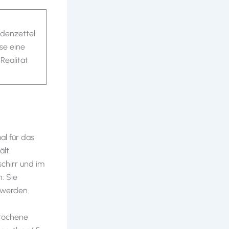
ndenzettel
se eine
 Realität
al für das
lt.
chirr und im
: Sie
 werden.
brochene