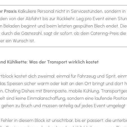
r Praxis
Kalkuliere Personal nicht in Servicestunden, sondern in
den von der Abfahrt bis zur Rückkehr. Leg pro Event einen Stu
m Beladen beginnt und beim letzten gespülten Blech endet. Die
t durch die Gästezahl, sagt dir sofort, ob dein Catering-Preis die
er ein Wunsch ist.
d Kühlkette: Was der Transport wirklich kostet
tblock kostet dich zweimal: einmal für Fahrzeug und Sprit, einm
as Speisen sicher warm oder kalt an den Ort bringt und dort hä
 Chafing Dishes mit Brennpaste, mobile Kühlung, Transportges
elt sind keine Einmalanschaffung, sondern eine laufende Position
, gehen zu Bruch und müssen anteilig auf jedes Event umgelegt
Fehler in diesem Block ist unsichtbar, bis er passiert: die unter