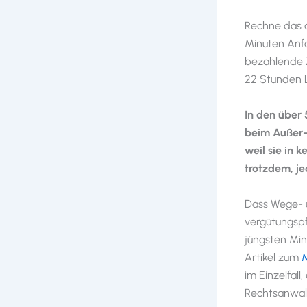
Rechne das a
Minuten Anfa
bezahlende Z
22 Stunden L
In den über 
beim Außer-H
weil sie in 
trotzdem, je
Dass Wege- u
vergütungspfl
jüngsten Min
Artikel zum
M
im Einzelfal
Rechtsanwalts