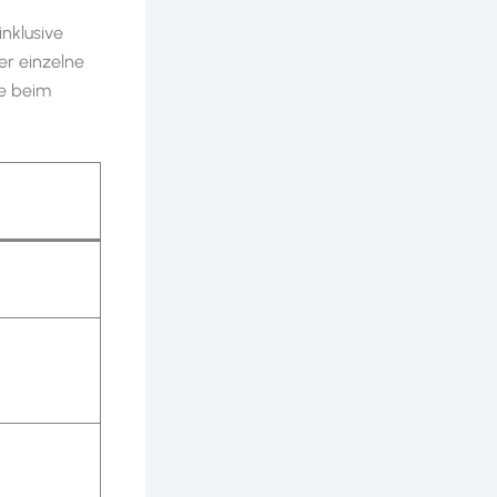
inklusive
er einzelne
ie beim