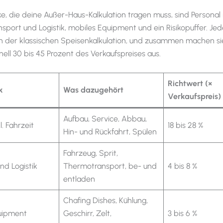
ke, die deine Außer-Haus-Kalkulation tragen muss, sind Personal 
nsport und Logistik, mobiles Equipment und ein Risikopuffer. Jed
in der klassischen Speisenkalkulation, und zusammen machen s
nell 30 bis 45 Prozent des Verkaufspreises aus.
Richtwert (×
k
Was dazugehört
Verkaufspreis)
Aufbau, Service, Abbau,
l. Fahrzeit
18 bis 28 %
Hin- und Rückfahrt, Spülen
Fahrzeug, Sprit,
nd Logistik
Thermotransport, be- und
4 bis 8 %
entladen
Chafing Dishes, Kühlung,
uipment
Geschirr, Zelt,
3 bis 6 %