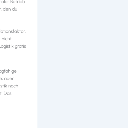
aler Betrieb
t, den du
ationsfaktor,
t nicht
ogistik gratis
ragfähige
e, aber
stik noch
t. Das