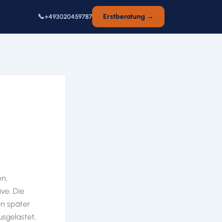
📞
Erstberatung →
+493020459787
en,
ve. Die
en später
usgelastet,