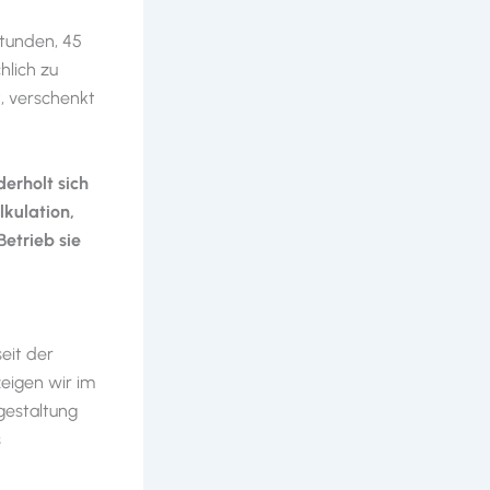
Stunden, 45
hlich zu
, verschenkt
derholt sich
lkulation,
etrieb sie
seit der
zeigen wir im
sgestaltung
s