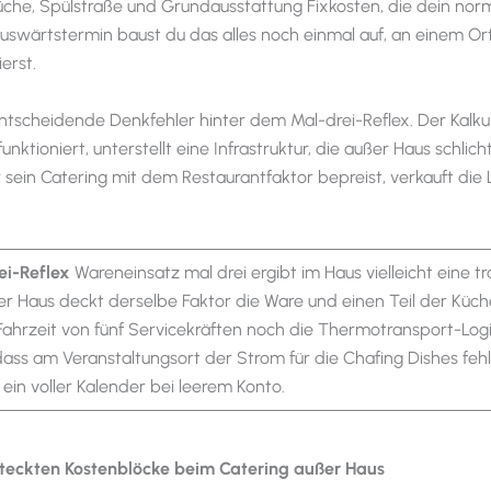
che, Spülstraße und Grundausstattung Fixkosten, die dein norm
Auswärtstermin baust du das alles noch einmal auf, an einem Or
ierst.
entscheidende Denkfehler hinter dem Mal-drei-Reflex. Der Kalkul
unktioniert, unterstellt eine Infrastruktur, die außer Haus schlich
r sein Catering mit dem Restaurantfaktor bepreist, verkauft die L
ei-Reflex
Wareneinsatz mal drei ergibt im Haus vielleicht eine t
r Haus deckt derselbe Faktor die Ware und einen Teil der Küch
ahrzeit von fünf Servicekräften noch die Thermotransport-Logi
 dass am Veranstaltungsort der Strom für die Chafing Dishes fehl
t ein voller Kalender bei leerem Konto.
rsteckten Kostenblöcke beim Catering außer Haus