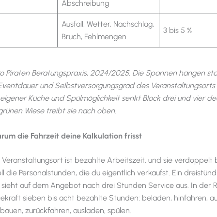
Abschreibung
Ausfall, Wetter, Nachschlag,
3 bis 5 %
Bruch, Fehlmengen
ro Piraten Beratungspraxis, 2024/2025. Die Spannen hängen st
Eventdauer und Selbstversorgungsgrad des Veranstaltungsorts 
eigener Küche und Spülmöglichkeit senkt Block drei und vier deut
 grünen Wiese treibt sie nach oben.
rum die Fahrzeit deine Kalkulation frisst
 Veranstaltungsort ist bezahlte Arbeitszeit, und sie verdoppelt 
l die Personalstunden, die du eigentlich verkaufst. Ein dreistünd
ieht auf dem Angebot nach drei Stunden Service aus. In der Re
cekraft sieben bis acht bezahlte Stunden: beladen, hinfahren, a
bbauen, zurückfahren, ausladen, spülen.