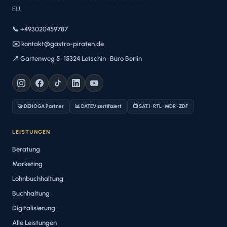
EU.
📞 +493020459787
✉️ kontakt@gastro-piraten.de
📍 Gartenweg 5 · 15324 Letschin · Büro Berlin
🤝 DEHOGA Partner
📊 DATEV zertifiziert
📺 SAT.1 · RTL · MDR · ZDF
LEISTUNGEN
Beratung
Marketing
Lohnbuchhaltung
Buchhaltung
Digitalisierung
Alle Leistungen