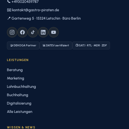
📞 +493020459787
✉️ kontakt@gastro-piraten.de
📍 Gartenweg 5 · 15324 Letschin · Büro Berlin
🤝 DEHOGA Partner
📊 DATEV zertifiziert
📺 SAT.1 · RTL · MDR · ZDF
LEISTUNGEN
Beratung
Marketing
Lohnbuchhaltung
Buchhaltung
Digitalisierung
Alle Leistungen
WISSEN & NEWS