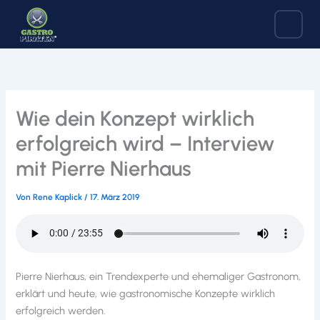
Zum
Inhalt
springen
Wie dein Konzept wirklich
erfolgreich wird – Interview
mit Pierre Nierhaus
Von
Rene Kaplick
/
17. März 2019
Pierre Nierhaus, ein Trendexperte und ehemaliger Gastronom,
erklärt und heute, wie gastronomische Konzepte wirklich
erfolgreich werden.