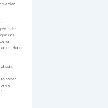
en werden
eue
geht nicht
ragen uns
kosten
n an die Hand
zt sein.
Büro haben
 Sinne
:“