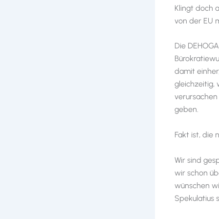
Klingt doch 
von der EU m
Die DEHOGA b
Bürokratiewu
damit einher
gleichzeitig
verursachen 
geben.
Fakt ist, die
Wir sind ge
wir schon üb
wünschen wir
Spekulatius 