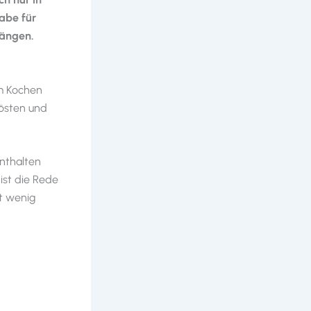
abe für
rängen.
im Kochen
Rösten und
enthalten
ist die Rede
t wenig