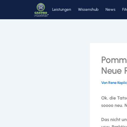
Zum
Leistungen
Wissenshub
News
F
Inhalt
springen
Pomme
Neue 
Von
Rene Kapli
Ok, die Tats
soooo neu. N
Das nicht un
usw. Praktis