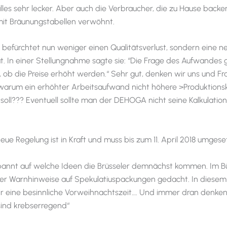
alles sehr lecker. Aber auch die Verbraucher, die zu Hause back
it Bräunungstabellen verwöhnt.
efürchtet nun weniger einen Qualitätsverlust, sondern eine n
t. In einer Stellungnahme sagte sie: “Die Frage des Aufwandes 
, ob die Preise erhöht werden.“ Sehr gut, denken wir uns und F
, warum ein erhöhter Arbeitsaufwand nicht höhere >Produktions
soll??? Eventuell sollte man der DEHOGA nicht seine Kalkulatio
 neue Regelung ist in Kraft und muss bis zum 11. April 2018 umgeset
spannt auf welche Ideen die Brüsseler demnächst kommen. Im 
er Warnhinweise auf Spekulatiuspackungen gedacht. In diesem
 eine besinnliche Vorweihnachtszeit…. Und immer dran denken
sind krebserregend“