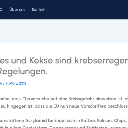
AQ
Über uns
Kontakt
s und Kekse sind krebserrege
Regelungen.
ck
/
7. März 2018
ache, dass Tierversuche auf eine Krebsgefahr hinweisen ist jet
eu hingegen ist, dass die EU nun neue Vorschriften beschloss
umstrittene Acrylamid befindet sich in Kaffee, Keksen, Chip
ch in allem Geröstetem, Gebackenen und Frittierten, wenn au