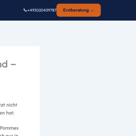
📞
Erstberatung →
+493020459787
nd –
zt nicht
en hat.
s, Pommes
ch nur in