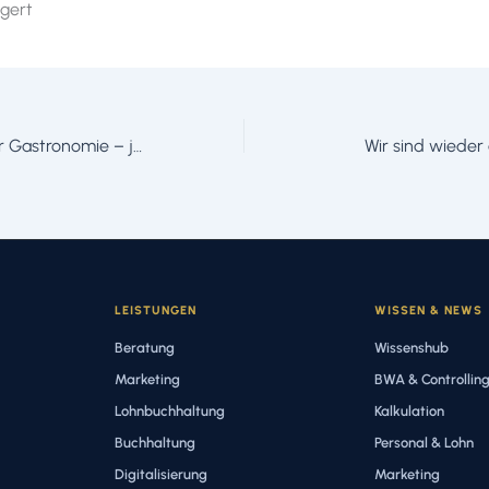
ngert
Mindestlohn in der Gastronomie – jetzt sind die Azubis dran
Wir sind wieder
LEISTUNGEN
WISSEN & NEWS
Beratung
Wissenshub
Marketing
BWA & Controllin
Lohnbuchhaltung
Kalkulation
Buchhaltung
Personal & Lohn
Digitalisierung
Marketing