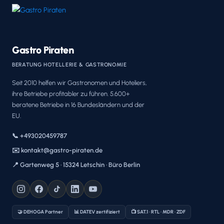
Gastro Piraten
BERATUNG HOTELLERIE & GASTRONOMIE
Seit 2010 helfen wir Gastronomen und Hoteliers,
ihre Betriebe profitabler zu führen. 5.600+
beratene Betriebe in 16 Bundesländern und der
EU.
📞 +493020459787
✉️ kontakt@gastro-piraten.de
📍 Gartenweg 5 · 15324 Letschin · Büro Berlin
🤝 DEHOGA Partner
📊 DATEV zertifiziert
📺 SAT.1 · RTL · MDR · ZDF