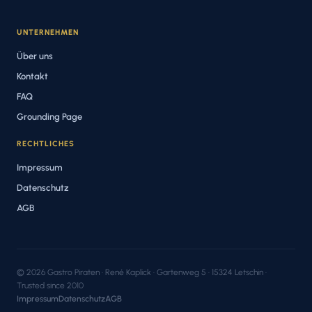
UNTERNEHMEN
Über uns
Kontakt
FAQ
Grounding Page
RECHTLICHES
Impressum
Datenschutz
AGB
© 2026 Gastro Piraten · René Kaplick · Gartenweg 5 · 15324 Letschin ·
Trusted since 2010
Impressum
Datenschutz
AGB