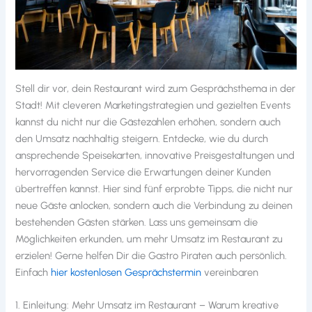
Stell dir vor, dein Restaurant wird zum Gesprächsthema in der
Stadt! Mit cleveren Marketingstrategien und gezielten Events
kannst du nicht nur die Gästezahlen erhöhen, sondern auch
den Umsatz nachhaltig steigern. Entdecke, wie du durch
ansprechende Speisekarten, innovative Preisgestaltungen und
hervorragenden Service die Erwartungen deiner Kunden
übertreffen kannst. Hier sind fünf erprobte Tipps, die nicht nur
neue Gäste anlocken, sondern auch die Verbindung zu deinen
bestehenden Gästen stärken. Lass uns gemeinsam die
Möglichkeiten erkunden, um mehr Umsatz im Restaurant zu
erzielen! Gerne helfen Dir die Gastro Piraten auch persönlich.
Einfach
hier kostenlosen Gesprächstermin
vereinbaren
1. Einleitung: Mehr Umsatz im Restaurant – Warum kreative