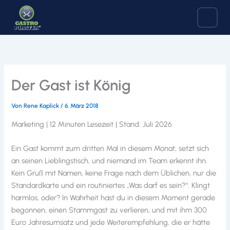
Zum
Inhalt
springen
Der Gast ist König
Von
Rene Kaplick
/
6. März 2018
Marketing | 12 Minuten Lesezeit | Stand: Juli 2026
Ein Gast kommt zum dritten Mal in diesem Monat, setzt sich
an seinen Lieblingstisch, und niemand im Team erkennt ihn.
Kein Gruß mit Namen, keine Frage nach dem Üblichen, nur die
Standardkarte und ein routiniertes „Was darf es sein?“. Klingt
harmlos, oder? In Wahrheit hast du in diesem Moment gerade
begonnen, einen Stammgast zu verlieren, und mit ihm 300
Euro Jahresumsatz und jede Weiterempfehlung, die er hätte