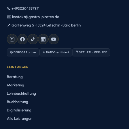
📞 +493020459787
✉️ kontakt@gastro-piraten.de
📍 Gartenweg 5 · 15324 Letschin · Büro Berlin
🤝 DEHOGA Partner
📊 DATEV zertifiziert
📺 SAT.1 · RTL · MDR · ZDF
LEISTUNGEN
Beratung
Marketing
Lohnbuchhaltung
Buchhaltung
Digitalisierung
Alle Leistungen