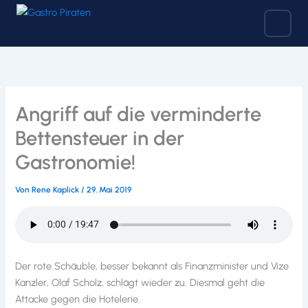
Zum
Inhalt
springen
Angriff auf die verminderte
Bettensteuer in der
Gastronomie!
Von
Rene Kaplick
/
29. Mai 2019
Der rote Schäuble, besser bekannt als Finanzminister und Vize
Kanzler, Olaf Scholz, schlägt wieder zu. Diesmal geht die
Attacke gegen die Hotelerie.