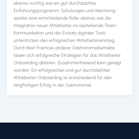
ebenso wichtig wie ein gut durchdachtes
Einführungsprogramm. Schulungen und Mentoring
spielen eine entscheidende Rolle, ebenso wie die
Integration neuer Mitarbeiter ins bestehende Team.
Kommunikation und der Einsatz digitaler Tools
unterstützen den erfolgreichen Mitarbeitereinstieg.
Durch Best Practices anderer Gastronomiebetriebe
lassen sich erfolgreiche Strategien für das Mitarbeiter
Onboarding ableiten. Zusammenfassend kann gesagt
werden: Ein erfolgreiches und gut durchdachtes
Mitarbeiter-Onboarding ist entscheidend für den
langfristigen Erfolg in der Gastronomie.