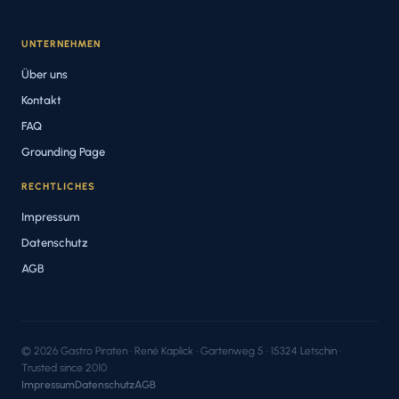
UNTERNEHMEN
Über uns
Kontakt
FAQ
Grounding Page
RECHTLICHES
Impressum
Datenschutz
AGB
© 2026 Gastro Piraten · René Kaplick · Gartenweg 5 · 15324 Letschin ·
Trusted since 2010
Impressum
Datenschutz
AGB