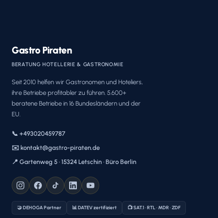
Gastro Piraten
BERATUNG HOTELLERIE & GASTRONOMIE
Seit 2010 helfen wir Gastronomen und Hoteliers,
ihre Betriebe profitabler zu führen. 5.600+
beratene Betriebe in 16 Bundesländern und der
EU.
📞 +493020459787
✉️ kontakt@gastro-piraten.de
📍 Gartenweg 5 · 15324 Letschin · Büro Berlin
🤝 DEHOGA Partner
📊 DATEV zertifiziert
📺 SAT.1 · RTL · MDR · ZDF