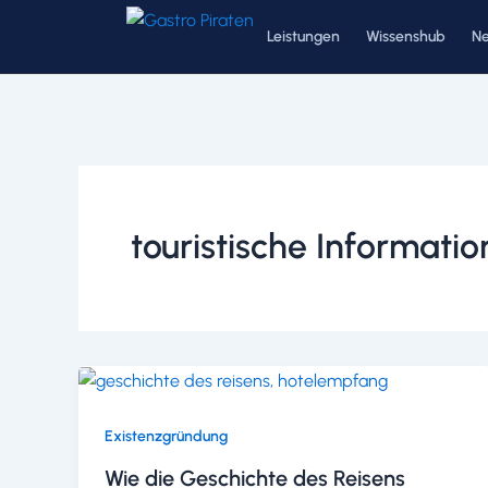
Zum
Leistungen
Wissenshub
N
Inhalt
springen
touristische Informati
Existenzgründung
Wie die Geschichte des Reisens