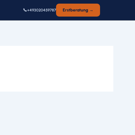
📞
Erstberatung →
+493020459787