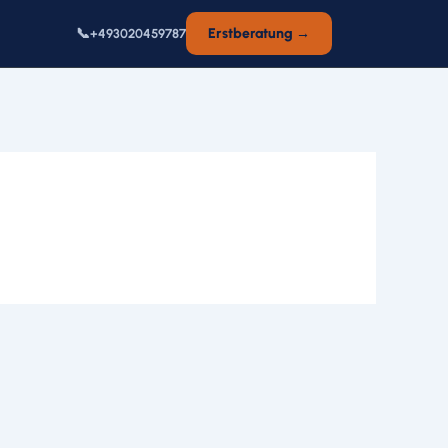
📞
Erstberatung →
+493020459787