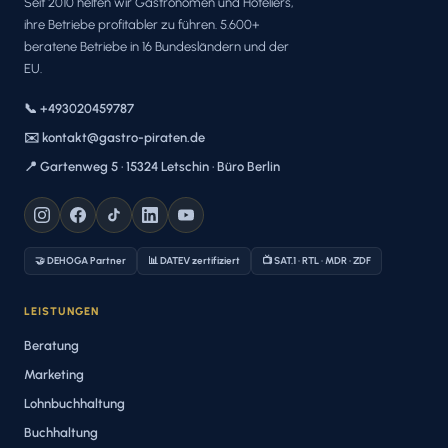
Seit 2010 helfen wir Gastronomen und Hoteliers,
ihre Betriebe profitabler zu führen. 5.600+
beratene Betriebe in 16 Bundesländern und der
EU.
📞 +493020459787
✉️ kontakt@gastro-piraten.de
📍 Gartenweg 5 · 15324 Letschin · Büro Berlin
🤝 DEHOGA Partner
📊 DATEV zertifiziert
📺 SAT.1 · RTL · MDR · ZDF
LEISTUNGEN
Beratung
Marketing
Lohnbuchhaltung
Buchhaltung