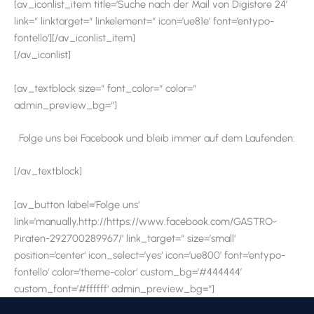
[av_iconlist_item title=’Suche nach der Mail von Digistore 24′
link=“ linktarget=“ linkelement=“ icon=’ue81e‘ font=’entypo-
fontello‘][/av_iconlist_item]
[/av_iconlist]
[av_textblock size=“ font_color=“ color=“
admin_preview_bg=“]
Folge uns bei Facebook und bleib immer auf dem Laufenden:
[/av_textblock]
[av_button label=’Folge uns‘
link=’manually,http://https://www.facebook.com/GASTRO-
Piraten-292700289967/‘ link_target=“ size=’small‘
position=’center‘ icon_select=’yes‘ icon=’ue800′ font=’entypo-
fontello‘ color=’theme-color‘ custom_bg=’#444444′
custom_font=’#ffffff‘ admin_preview_bg=“]