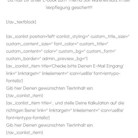
Verpflegung gesichert!!!
[/av_textblock]
[av_iconlist position=’left‘ iconlist_styling=“ custom_title_size=“
custom_content_size=“ font_color=“ custom_title=“
custom_content=“ color=“ custom_bg=“ custom_font=“
custom_border=“ admin_preview_bg=“]
[av_iconlist_item title=’Checke bitte Deinen E-Mail Eingang‘
link=“ linktarget=“ linkelement=“ icon=’ue81e‘ font=’entypo-
fontello‘]
Gib hier Deinen gewünschten Textinhalt ein.
[/av_iconlist_item]
[av_iconlist_item title=’… und stelle Deine Kalkulation auf die
richtigen Beine‘ link=“ linktarget=“ linkelement=“ icon=’ue81e‘
font=’entypo-fontello‘]
Gib hier Deinen gewünschten Textinhalt ein.
[/av_iconlist_item]